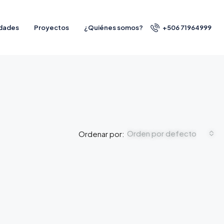
dades
Proyectos
¿Quiénes somos?
+506 71964999
Orden por defecto
Ordenar por: