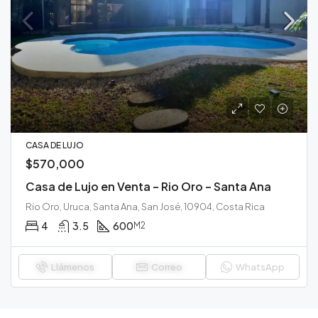
CASA DE LUJO
$570,000
Casa de Lujo en Venta – Rio Oro – Santa Ana
Río Oro, Uruca, Santa Ana, San José, 10904, Costa Rica
4
3.5
600
M2
Llámenos
Correo
WhatsApp