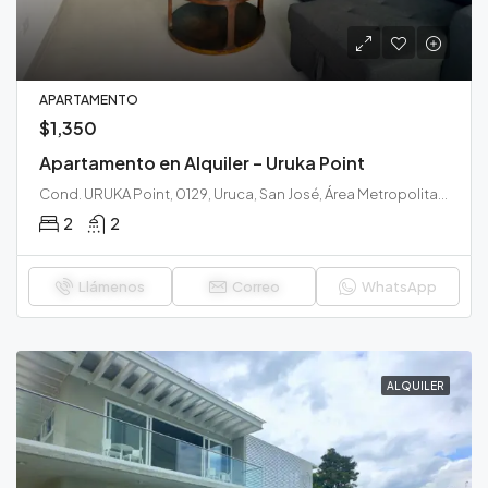
APARTAMENTO
$1,350
Apartamento en Alquiler – Uruka Point
Cond. URUKA Point, 0129, Uruca, San José, Área Metropolitana de San José, San José, 10107, Costa Rica
2
2
Llámenos
Correo
WhatsApp
ALQUILER