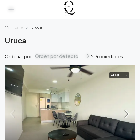
Home
Uruca
Uruca
Orden por defecto
Ordenar por:
2 Propiedades
ALQUILER