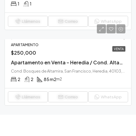
1
1
Llámenos
Correo
WhatsApp
APARTAMENTO
VENTA
$250,000
Apartamento en Venta – Heredia / Cond. Altamira
Cond. Bosques de Altamira, San Francisco, Heredia, 40103, Costa Rica
2
2
85 m2
m2
Llámenos
Correo
WhatsApp