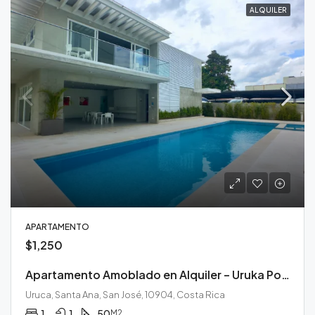
ALQUILER
APARTAMENTO
$1,250
Apartamento Amoblado en Alquiler – Uruka Point
Uruca, Santa Ana, San José, 10904, Costa Rica
1
1
50
M2