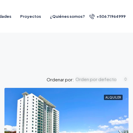
dades
Proyectos
¿Quiénes somos?
+506 71964999
Orden por defecto
Ordenar por:
ALQUILER