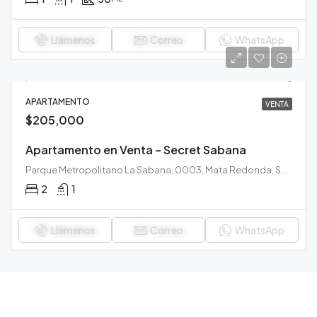
Llámenos
Correo
WhatsApp
APARTAMENTO
VENTA
$205,000
Apartamento en Venta – Secret Sabana
Parque Metropolitano La Sabana, 0003, Mata Redonda, San José, Área Metropolitana de San José, San José, 10108, Costa Rica
2
1
Llámenos
Correo
WhatsApp