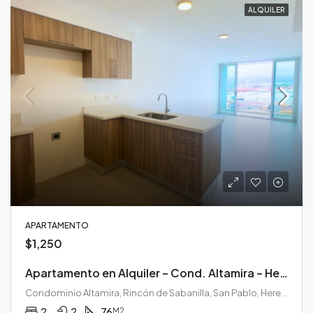
ALQUILER
APARTAMENTO
$1,250
Apartamento en Alquiler – Cond. Altamira – Heredia
Condominio Altamira, Rincón de Sabanilla, San Pablo, Heredia, 40902, Costa Rica
2
2
76
M2