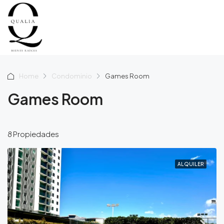
Home
Condominio
Games Room
Games Room
8 Propiedades
ALQUILER