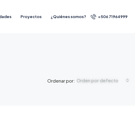
dades
Proyectos
¿Quiénes somos?
+506 71964999
Orden por defecto
Ordenar por: