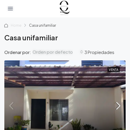
Home
Casa unifamiliar
Casa unifamiliar
Orden por defecto
Ordenar por:
3 Propiedades
VENTA