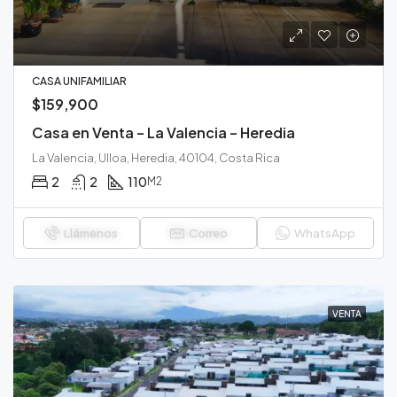
CASA UNIFAMILIAR
$159,900
Casa en Venta – La Valencia – Heredia
La Valencia, Ulloa, Heredia, 40104, Costa Rica
2
2
110
M2
Llámenos
Correo
WhatsApp
VENTA