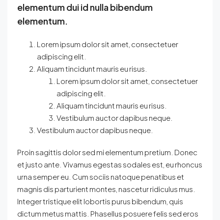
elementum dui id nulla bibendum
elementum.
Lorem ipsum dolor sit amet, consectetuer
adipiscing elit.
Aliquam tincidunt mauris eu risus.
Lorem ipsum dolor sit amet, consectetuer
adipiscing elit.
Aliquam tincidunt mauris eu risus.
Vestibulum auctor dapibus neque.
Vestibulum auctor dapibus neque.
Proin sagittis dolor sed mi elementum pretium. Donec
et justo ante. Vivamus egestas sodales est, eu rhoncus
urna semper eu. Cum sociis natoque penatibus et
magnis dis parturient montes, nascetur ridiculus mus.
Integer tristique elit lobortis purus bibendum, quis
dictum metus mattis. Phasellus posuere felis sed eros