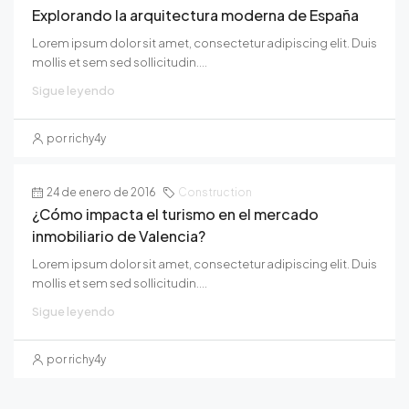
Explorando la arquitectura moderna de España
Lorem ipsum dolor sit amet, consectetur adipiscing elit. Duis
mollis et sem sed sollicitudin....
Sigue leyendo
por richy4y
24 de enero de 2016
Construction
¿Cómo impacta el turismo en el mercado
inmobiliario de Valencia?
Lorem ipsum dolor sit amet, consectetur adipiscing elit. Duis
mollis et sem sed sollicitudin....
Sigue leyendo
por richy4y