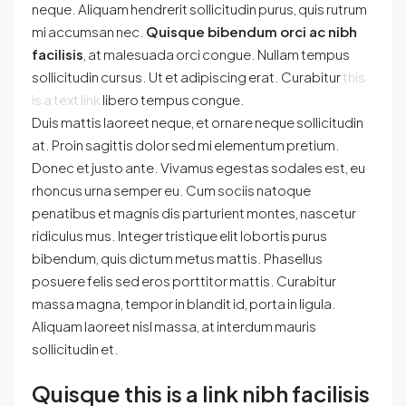
neque. Aliquam hendrerit sollicitudin purus, quis rutrum
mi accumsan nec.
Quisque bibendum orci ac nibh
facilisis
, at malesuada orci congue. Nullam tempus
sollicitudin cursus. Ut et adipiscing erat. Curabitur
this
is a text link
libero tempus congue.
Duis mattis laoreet neque, et ornare neque sollicitudin
at. Proin sagittis dolor sed mi elementum pretium.
Donec et justo ante. Vivamus egestas sodales est, eu
rhoncus urna semper eu. Cum sociis natoque
penatibus et magnis dis parturient montes, nascetur
ridiculus mus. Integer tristique elit lobortis purus
bibendum, quis dictum metus mattis. Phasellus
posuere felis sed eros porttitor mattis. Curabitur
massa magna, tempor in blandit id, porta in ligula.
Aliquam laoreet nisl massa, at interdum mauris
sollicitudin et.
Quisque this is a link nibh facilisis