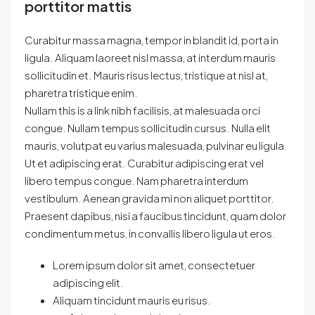
porttitor mattis
Curabitur massa magna, tempor in blandit id, porta in
ligula. Aliquam laoreet nisl massa, at interdum mauris
sollicitudin et. Mauris risus lectus, tristique at nisl at,
pharetra tristique enim.
Nullam this is a link nibh facilisis, at malesuada orci
congue. Nullam tempus sollicitudin cursus. Nulla elit
mauris, volutpat eu varius malesuada, pulvinar eu ligula.
Ut et adipiscing erat. Curabitur adipiscing erat vel
libero tempus congue. Nam pharetra interdum
vestibulum. Aenean gravida mi non aliquet porttitor.
Praesent dapibus, nisi a faucibus tincidunt, quam dolor
condimentum metus, in convallis libero ligula ut eros.
Lorem ipsum dolor sit amet, consectetuer
adipiscing elit.
Aliquam tincidunt mauris eu risus.