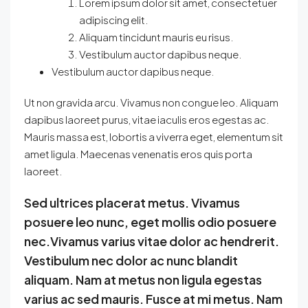
Lorem ipsum dolor sit amet, consectetuer
adipiscing elit.
Aliquam tincidunt mauris eu risus.
Vestibulum auctor dapibus neque.
Vestibulum auctor dapibus neque.
Ut non gravida arcu. Vivamus non congue leo. Aliquam
dapibus laoreet purus, vitae iaculis eros egestas ac.
Mauris massa est, lobortis a viverra eget, elementum sit
amet ligula. Maecenas venenatis eros quis porta
laoreet.
Sed ultrices placerat metus. Vivamus
posuere leo nunc, eget mollis odio posuere
nec.Vivamus varius vitae dolor ac hendrerit.
Vestibulum nec dolor ac nunc blandit
aliquam. Nam at metus non ligula egestas
varius ac sed mauris. Fusce at mi metus. Nam