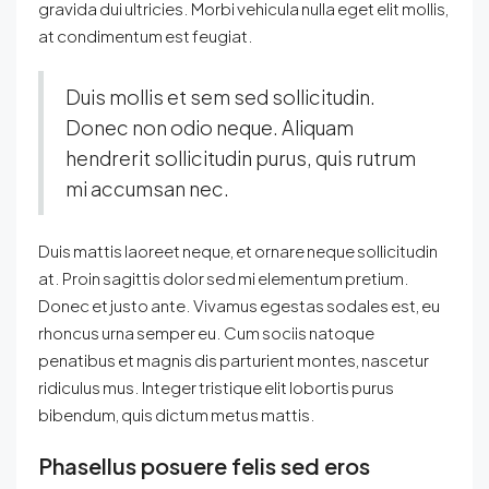
gravida dui ultricies. Morbi vehicula nulla eget elit mollis,
at condimentum est feugiat.
Duis mollis et sem sed sollicitudin.
Donec non odio neque. Aliquam
hendrerit sollicitudin purus, quis rutrum
mi accumsan nec.
Duis mattis laoreet neque, et ornare neque sollicitudin
at. Proin sagittis dolor sed mi elementum pretium.
Donec et justo ante. Vivamus egestas sodales est, eu
rhoncus urna semper eu. Cum sociis natoque
penatibus et magnis dis parturient montes, nascetur
ridiculus mus. Integer tristique elit lobortis purus
bibendum, quis dictum metus mattis.
Phasellus posuere felis sed eros