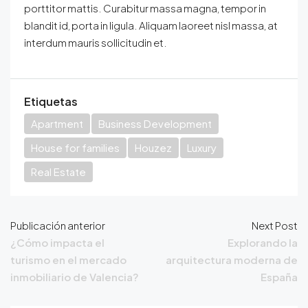
porttitor mattis. Curabitur massa magna, tempor in
blandit id, porta in ligula. Aliquam laoreet nisl massa, at
interdum mauris sollicitudin et.
Etiquetas
Apartment
Business Development
House for families
Houzez
Luxury
Real Estate
Publicación anterior
Next Post
¿Cómo impacta el
Explorando la
turismo en el mercado
arquitectura moderna de
inmobiliario de Valencia?
España