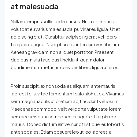
at malesuada
Nullam tempus sollicitudin cursus. Nulla elit mauris,
volutpat eu varius malesuada, pulvinar eu ligula. Ut et
adipiscing erat. Curabitur adipiscing erat vel libero
tempus congue. Nam pharetra interdum vestibulum.
Aenean gravida mi non aliquet porttitor. Praesent
dapibus, nisi a faucibus tincidunt, quam dolor
condimentum metus, in convallis libero ligula ut eros.
Proin suscipit, ex non sodales aliquam, ante mauris
laoreet felis, vitae fermentum ligula nibh ut ex. Vivamus
sem magna, iaculis ut pretium ac, tincidunt vel ipsum.
Maecenas commodo, velit vel porta vulputate, lorem
sem accumsan nunc, nec scelerisque elit turpis eget
mauris. Donec dictum elit vel nunc tristique, eu lobortis
ante sodales. Etiam posuere leo ut leo laoreet, a