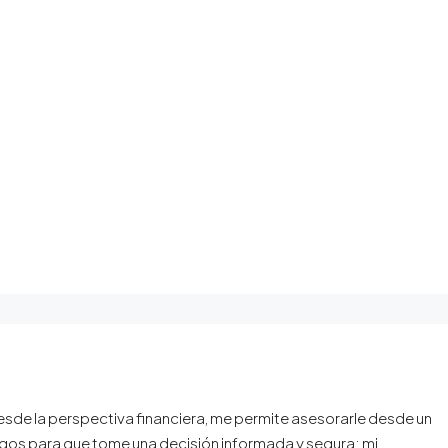
desde la perspectiva financiera, me permite asesorarle desde un
esgos para que tome una decisión informada y segura; mi