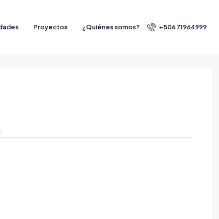
dades
Proyectos
¿Quiénes somos?
+506 71964999
s