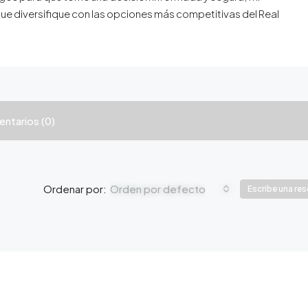
 que diversifique con las opciones más competitivas del Real
ntarios (0)
Orden por defecto
Ordenar por:
Escribe una re