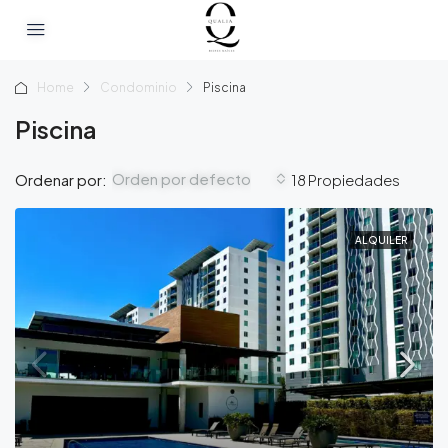
Home
Condominio
Piscina
Piscina
Orden por defecto
Ordenar por:
18 Propiedades
ALQUILER