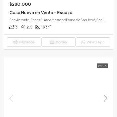
$280,000
Casa Nueva en Venta – Escazú
San Antonio, Escazú, Área Metropolitana de San José, San José, 10202, Costa Rica
3
2.5
193
M"
Llámenos
Correo
WhatsApp
VENTA