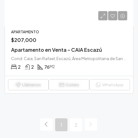
APARTAMENTO
$207,000
Apartamento en Venta – CAIA Escazú
Cond. Caia, San Rafael, Escazú, Área Metropolitana de San José, San José, 10203, Costa Rica
2
2
76
M2
Llámenos
Correo
WhatsApp
1
2