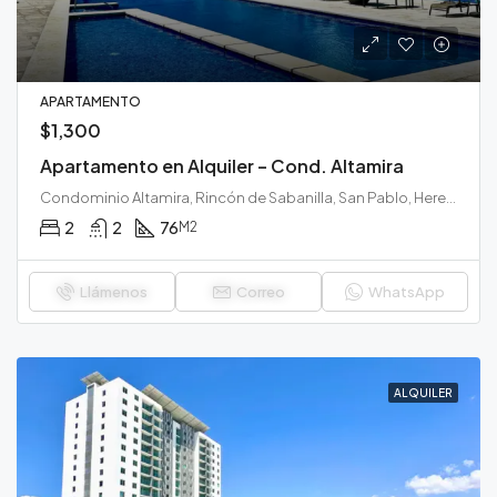
APARTAMENTO
$1,300
Apartamento en Alquiler – Cond. Altamira
Condominio Altamira, Rincón de Sabanilla, San Pablo, Heredia, 40902, Costa Rica
2
2
76
M2
Llámenos
Correo
WhatsApp
ALQUILER