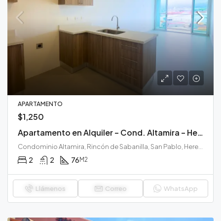
APARTAMENTO
$1,250
Apartamento en Alquiler – Cond. Altamira – Heredia
Condominio Altamira, Rincón de Sabanilla, San Pablo, Heredia, 40902, Costa Rica
2
2
76
M2
Llámenos
Correo
WhatsApp