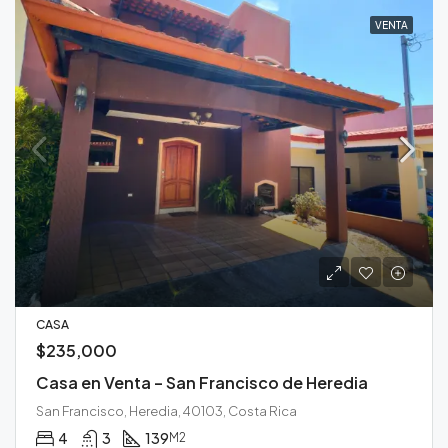
VENTA
CASA
$235,000
Casa en Venta – San Francisco de Heredia
San Francisco, Heredia, 40103, Costa Rica
4
3
139
M2