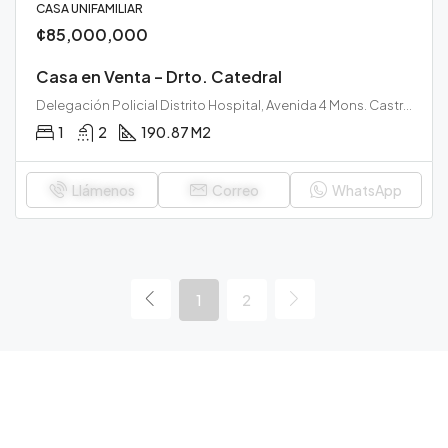
CASA UNIFAMILIAR
¢85,000,000
Casa en Venta – Drto. Catedral
Delegación Policial Distrito Hospital, Avenida 4 Mons. Castro Jiménez, Soledad, Centro Hospital, Hospital, San José, 10103, Costa Rica
1
2
190.87 M2
Llámenos
Correo
WhatsApp
1
2