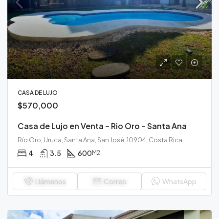
CASA DE LUJO
$570,000
Casa de Lujo en Venta – Rio Oro – Santa Ana
Río Oro, Uruca, Santa Ana, San José, 10904, Costa Rica
4
3.5
600
M2
Llámenos
Correo
WhatsApp