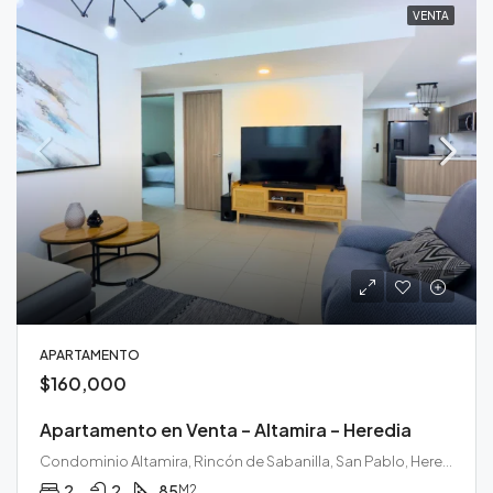
VENTA
APARTAMENTO
$160,000
Apartamento en Venta – Altamira – Heredia
Condominio Altamira, Rincón de Sabanilla, San Pablo, Heredia, 40902, Costa Rica
2
2
85
M2