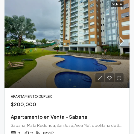
VENTA
APARTAMENTO DUPLEX
$200,000
Apartamento en Venta – Sabana
Sabana, Mata Redonda, San José, Área Metropolitana de San José, San José, 10108, Costa Rica
2
2
90
M2