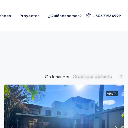
dades
Proyectos
¿Quiénes somos?
+506 71964999
Orden por defecto
Ordenar por:
VENTA