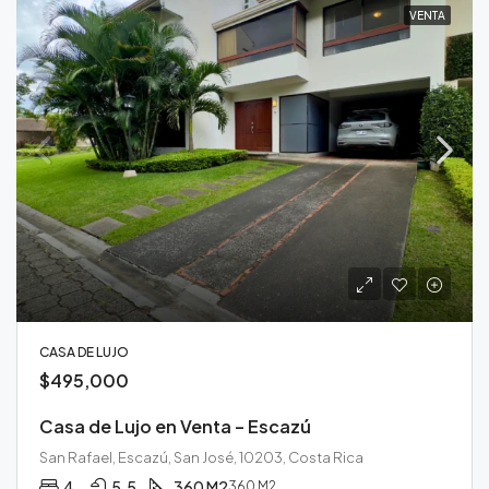
VENTA
CASA DE LUJO
$495,000
Casa de Lujo en Venta – Escazú
San Rafael, Escazú, San José, 10203, Costa Rica
4
5.5
360 M2
360 M2