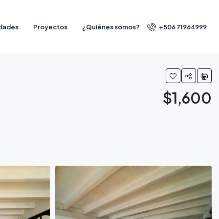
dades
Proyectos
¿Quiénes somos?
+506 71964999
$1,600