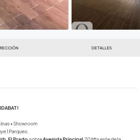
IRECCIÓN
DETALLES
IDABAT!
ficinas • Showroom
uye 1 Parqueo.
rb. El Prado
, sobre
Avenida Principal
, 70 Mts este de la