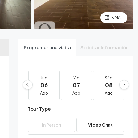
8 Más
Programar una visita
Solicitar Información
Jue
Vie
Sáb
06
07
08
Ago
Ago
Ago
Tour Type
In Person
Video Chat