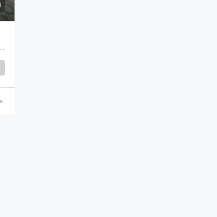
Café Barrio, 0026, Calle 33 La Luz, Escalante, Carmen, San José, Área Metropolitana de San José, San José, 10101, Costa Rica
s