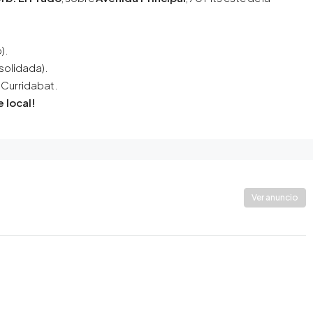
).
solidada).
 Curridabat.
 local!
Ver anuncio