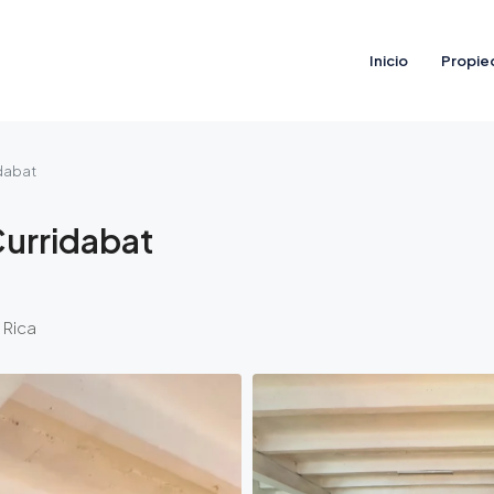
Inicio
Propie
idabat
Curridabat
 Rica