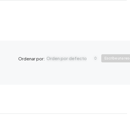
Orden por defecto
Ordenar por:
Escribe una re