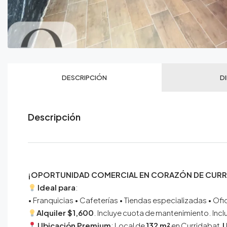
DESCRIPCIÓN
D
Descripción
¡OPORTUNIDAD COMERCIAL EN CORAZÓN DE CURR
Ideal para
:
• Franquicias • Cafeterías • Tiendas especializadas • O
Alquiler $1,600
. Incluye cuota de mantenimiento. Incl
Ubicación Premium
: Local de
132 m²
en Curridabat,
U