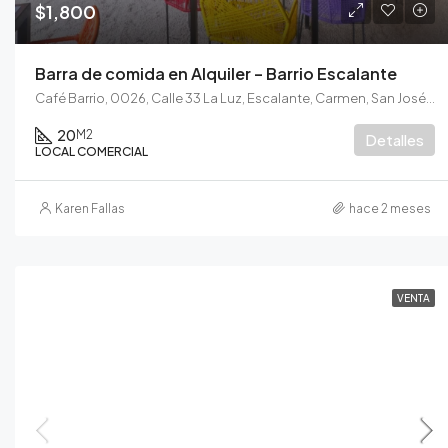
$1,800
Barra de comida en Alquiler – Barrio Escalante
Café Barrio, 0026, Calle 33 La Luz, Escalante, Carmen, San José, Área Metropolitana de San José, San José, 10101, Costa Rica
20
M2
Detalles
LOCAL COMERCIAL
Karen Fallas
hace 2 meses
VENTA