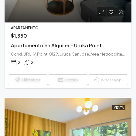
APARTAMENTO
$1,350
Apartamento en Alquiler – Uruka Point
Cond. URUKA Point, 0129, Uruca, San José, Área Metropolitana de San José, San José, 10107, Costa Rica
2
2
Llámenos
Correo
WhatsApp
VENTA