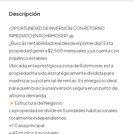
Descripción
¡OPORTUNIDAD DE INVERSIÓN CON RETORNO
INMEDIATO EN ROHRMOSER!
¿Buscás rentabilidad real desde el primer día? Esta
propiedad genera $2,500 mensuales y ya cuenta con
inquilinos estables.
Ubicada en la prestigiosa zona de Rohrmoser, esta
propiedad ha sido estratégicamente dividida para
maximizar su potencial de rentas. Es el negocio ideal
para quien busca una inversión segura en un punto de
altísima demanda.
Estructura del Negocio:
La propiedad se divide en 5 unidades habitacionales
totalmente independientes:
•⁠ ⁠1 Casa principal.
•⁠ ⁠4 Estudios funcionales.