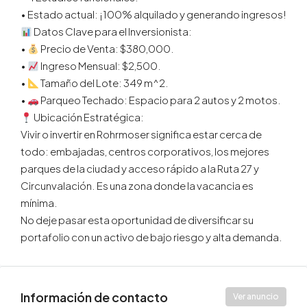
•⁠ ⁠Estado actual: ¡100% alquilado y generando ingresos!
Datos Clave para el Inversionista:
•⁠ ⁠
Precio de Venta: $380,000.
•⁠ ⁠
Ingreso Mensual: $2,500.
•⁠ ⁠
Tamaño del Lote: 349 m^2.
•⁠ ⁠
Parqueo Techado: Espacio para 2 autos y 2 motos.
Ubicación Estratégica:
Vivir o invertir en Rohrmoser significa estar cerca de
todo: embajadas, centros corporativos, los mejores
parques de la ciudad y acceso rápido a la Ruta 27 y
Circunvalación. Es una zona donde la vacancia es
mínima.
No deje pasar esta oportunidad de diversificar su
portafolio con un activo de bajo riesgo y alta demanda.
Información de contacto
Ver anuncio