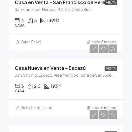
Casa en Venta – San Francisco de Heredia
VENTA
San Francisco, Heredia, 40103, Costa Rica
4
3
139
M2
CASA
Karen Fallas
hace 5 meses
$280,000
Casa Nueva en Venta – Escazú
VENTA
San Antonio, Escazú, Área Metropolitana de San José, San José, 10202, Costa Rica
3
2.5
193
M"
CASA
Richy Castellanos
hace 5 meses
$800,000