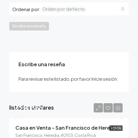
Orden por defecto
Ordenar por:
Escribe una reseña
Escribe una reseña
Para revisar este listado, por favor inicie sesión.
listados similares
$235,000
Casa en Venta – San Francisco de Heredia
VENTA
San Francisco, Heredia, 40103, Costa Rica