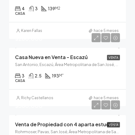
4
3
139
M2
CASA
Karen Fallas
hace 5 meses
$280,000
Casa Nueva en Venta – Escazú
VENTA
San Antonio, Escazú, Área Metropolitana de San José, San José, 10202, Costa Rica
3
2.5
193
M"
CASA
Richy Castellanos
hace 5 meses
$380,000
Venta de Propiedad con 4 aparta estudio Independientes y 1 casa
VENTA
Rohrmoser, Pavas, San José, Área Metropolitana de San José, San José, 10109, Costa Rica