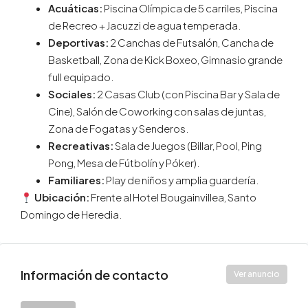
Acuáticas:
Piscina Olímpica de 5 carriles, Piscina
de Recreo + Jacuzzi de agua temperada.
Deportivas:
2 Canchas de Futsalón, Cancha de
Basketball, Zona de Kick Boxeo, Gimnasio grande
full equipado.
Sociales:
2 Casas Club (con Piscina Bar y Sala de
Cine), Salón de Coworking con salas de juntas,
Zona de Fogatas y Senderos.
Recreativas:
Sala de Juegos (Billar, Pool, Ping
Pong, Mesa de Fútbolín y Póker).
Familiares:
Play de niños y amplia guardería.
Ubicación:
Frente al Hotel Bougainvillea, Santo
Domingo de Heredia.
Información de contacto
Ver anuncio