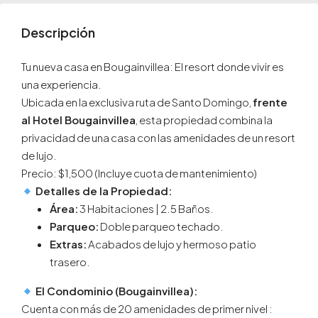
Descripción
Tu nueva casa en Bougainvillea: El resort donde vivir es
una experiencia.
Ubicada en la exclusiva ruta de Santo Domingo,
frente
al Hotel Bougainvillea
, esta propiedad combina la
privacidad de una casa con las amenidades de un resort
de lujo.
Precio: $1,500 (Incluye cuota de mantenimiento)
Detalles de la Propiedad:
Área:
3 Habitaciones | 2.5 Baños.
Parqueo:
Doble parqueo techado.
Extras:
Acabados de lujo y hermoso patio
trasero.
El Condominio (Bougainvillea):
Cuenta con más de 20 amenidades de primer nivel
: